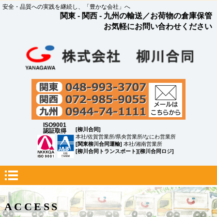
安全・品質への実践を継続し、「豊かな会社」へ
関東 - 関西 - 九州の輸送／お荷物の倉庫保管
お気軽にお問い合わせください
ISO9001
[柳川合同]
認証取得
本社/佐賀営業所/県央営業所/なにわ営業所
[関東柳川合同運輸]
本社/湘南営業所
[柳川合同トランスポート][柳川合同ロジ]
ACCESS