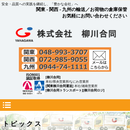
安全・品質への実践を継続し、「豊かな会社」へ
関東 - 関西 - 九州の輸送／お荷物の倉庫保管
お気軽にお問い合わせください
ISO9001
[柳川合同]
認証取得
本社/県央営業所/なにわ営業所
[関東柳川合同運送]
本社/湘南営業所
[柳川合同トランスポート][柳川合同ロジ]
トピックス