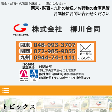
安全・品質への実践を継続し、「豊かな会社」へ
関東 - 関西 - 九州の輸送／お荷物の倉庫保管
お気軽にお問い合わせください
ISO9001
[柳川合同]
認証取得
本社/県央営業所/なにわ営業所
[関東柳川合同運送]
本社/湘南営業所
[柳川合同トランスポート][柳川合同ロジ]
トピックス