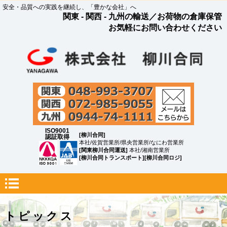
安全・品質への実践を継続し、「豊かな会社」へ
関東 - 関西 - 九州の輸送／お荷物の倉庫保管
お気軽にお問い合わせください
ISO9001
[柳川合同]
認証取得
本社/佐賀営業所/県央営業所/なにわ営業所
[関東柳川合同運送]
本社/湘南営業所
[柳川合同トランスポート][柳川合同ロジ]
トピックス